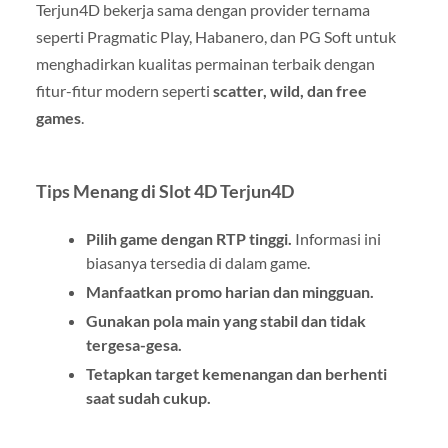
Terjun4D bekerja sama dengan provider ternama
seperti Pragmatic Play, Habanero, dan PG Soft untuk
menghadirkan kualitas permainan terbaik dengan
fitur-fitur modern seperti
scatter, wild, dan free
games
.
Tips Menang di Slot 4D Terjun4D
Pilih game dengan RTP tinggi.
Informasi ini
biasanya tersedia di dalam game.
Manfaatkan promo harian dan mingguan.
Gunakan pola main yang stabil dan tidak
tergesa-gesa.
Tetapkan target kemenangan dan berhenti
saat sudah cukup.