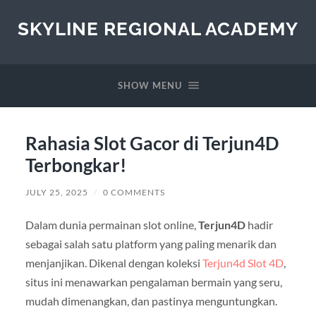
SKYLINE REGIONAL ACADEMY
SHOW MENU
Rahasia Slot Gacor di Terjun4D
Terbongkar!
JULY 25, 2025
/
0 COMMENTS
Dalam dunia permainan slot online,
Terjun4D
hadir
sebagai salah satu platform yang paling menarik dan
menjanjikan. Dikenal dengan koleksi
Terjun4d Slot 4D
,
situs ini menawarkan pengalaman bermain yang seru,
mudah dimenangkan, dan pastinya menguntungkan.