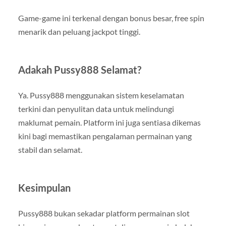
Game-game ini terkenal dengan bonus besar, free spin
menarik dan peluang jackpot tinggi.
Adakah Pussy888 Selamat?
Ya. Pussy888 menggunakan sistem keselamatan
terkini dan penyulitan data untuk melindungi
maklumat pemain. Platform ini juga sentiasa dikemas
kini bagi memastikan pengalaman permainan yang
stabil dan selamat.
Kesimpulan
Pussy888 bukan sekadar platform permainan slot