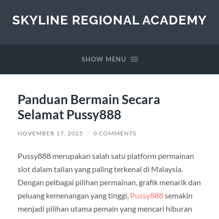
SKYLINE REGIONAL ACADEMY
SHOW MENU
Panduan Bermain Secara
Selamat Pussy888
NOVEMBER 17, 2025
/
0 COMMENTS
Pussy888 merupakan salah satu platform permainan
slot dalam talian yang paling terkenal di Malaysia.
Dengan pelbagai pilihan permainan, grafik menarik dan
peluang kemenangan yang tinggi,
Pussy888
semakin
menjadi pilihan utama pemain yang mencari hiburan