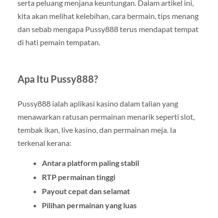
serta peluang menjana keuntungan. Dalam artikel ini,
kita akan melihat kelebihan, cara bermain, tips menang
dan sebab mengapa Pussy888 terus mendapat tempat
di hati pemain tempatan.
Apa Itu Pussy888?
Pussy888 ialah aplikasi kasino dalam talian yang
menawarkan ratusan permainan menarik seperti slot,
tembak ikan, live kasino, dan permainan meja. Ia
terkenal kerana:
Antara platform paling stabil
RTP permainan tinggi
Payout cepat dan selamat
Pilihan permainan yang luas