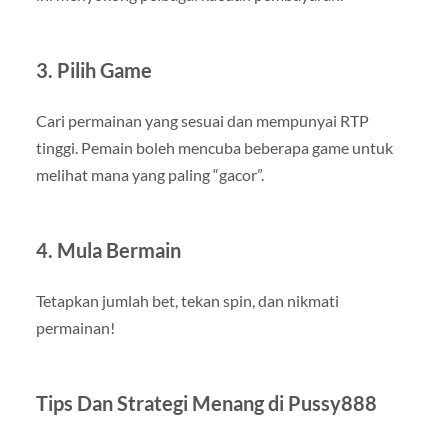
3. Pilih Game
Cari permainan yang sesuai dan mempunyai RTP
tinggi. Pemain boleh mencuba beberapa game untuk
melihat mana yang paling “gacor”.
4. Mula Bermain
Tetapkan jumlah bet, tekan spin, dan nikmati
permainan!
Tips Dan Strategi Menang di Pussy888