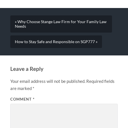
« Why Choose Stange Law Firm for Your Family Law
Needs
How to Stay Safe and Responsible on SGP777 »
Leave a Reply
Your email address will not be published.
Required fields
are marked
*
COMMENT
*